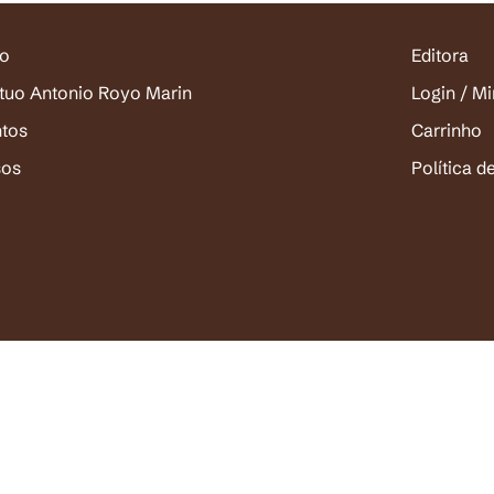
io
Editora
ituo Antonio Royo Marin
Login / M
ntos
Carrinho
sos
Política d