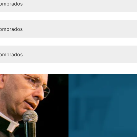
comprados
comprados
comprados