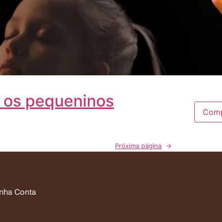
a os pequeninos
Comp
Próxima página
→
inha Conta