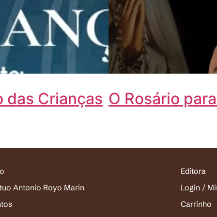
o das Crianças
O Rosário par
io
Editora
ituo Antonio Royo Marin
Login / M
ntos
Carrinho