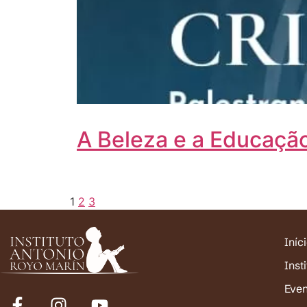
A Beleza e a Educaçã
1
2
3
Iníc
Inst
Eve