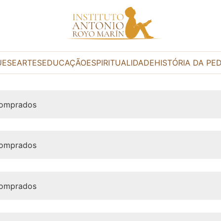
UESE
ARTES
EDUCAÇÃO
ESPIRITUALIDADE
HISTÓRIA DA PE
comprados
comprados
comprados