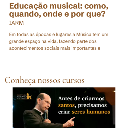
Educação musical: como,
quando, onde e por que?
IARM
Em todas as épocas e lugares a Música tem um
grande espaço na vida, fazendo parte dos
acontecimentos sociais mais importantes e
Conheça nossos cursos