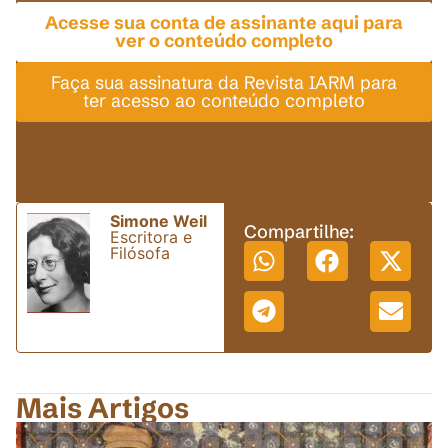
Acesse sua conta de assinante aqui para
ver o conteúdo completo
Faça sua assinatura da Revista IARM para
ter acesso ao conteúdo completo
Simone Weil
Compartilhe:
Escritora e
Filósofa
Mais Artigos