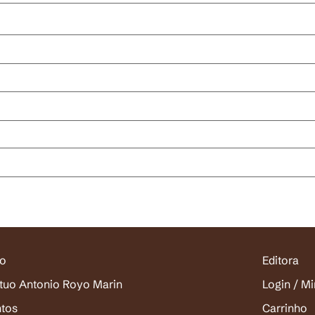
io
Editora
ituo Antonio Royo Marin
Login / M
ntos
Carrinho