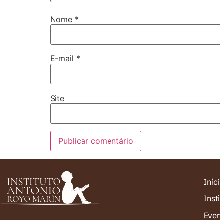
Nome
*
E-mail
*
Site
Iníc
Inst
Eve