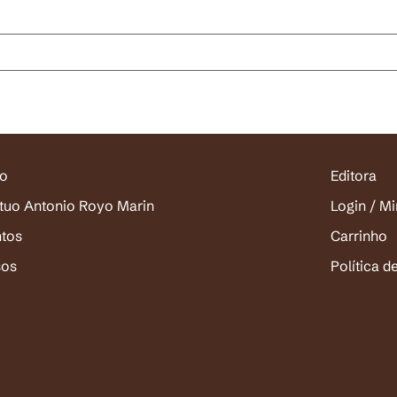
io
Editora
ituo Antonio Royo Marin
Login / M
ntos
Carrinho
sos
Política d