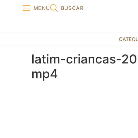
MENU
BUSCAR
CATEQ
latim-criancas-2
mp4