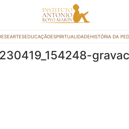
UESE
ARTES
EDUCAÇÃO
ESPIRITUALIDADE
HISTÓRIA DA PE
0230419_154248-gravac