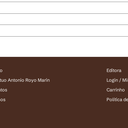
io
Editora
ituo Antonio Royo Marin
Login / M
ntos
Carrinho
sos
Política d