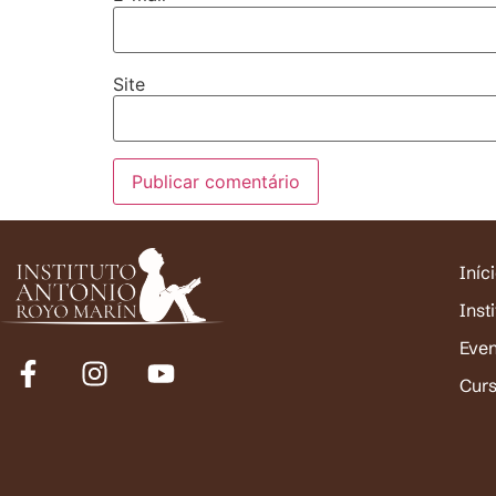
Site
Iníc
Inst
Eve
Cur