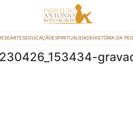
UESE
ARTES
EDUCAÇÃO
ESPIRITUALIDADE
HISTÓRIA DA PE
0230426_153434-grava