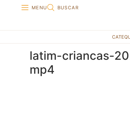
MENU
BUSCAR
CATEQ
latim-criancas-2
mp4