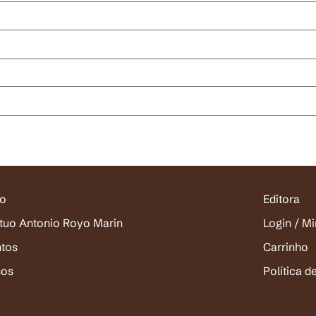
io
Editora
ituo Antonio Royo Marin
Login / M
ntos
Carrinho
sos
Política d