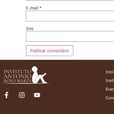
E-mail
*
Site
Iníc
Inst
Eve
Cur