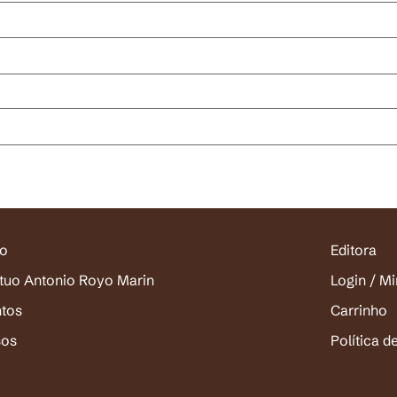
io
Editora
ituo Antonio Royo Marin
Login / M
ntos
Carrinho
sos
Política d