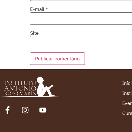
E-mail
*
Site
Iníc
Inst
Eve
Cur