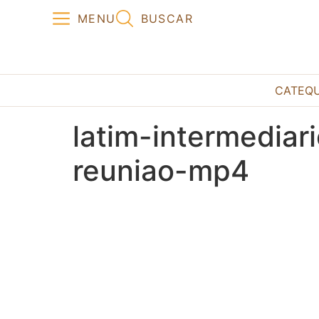
MENU
BUSCAR
CATEQ
latim-intermedia
reuniao-mp4