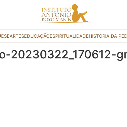
UESE
ARTES
EDUCAÇÃO
ESPIRITUALIDADE
HISTÓRIA DA PE
rio-20230322_170612-g