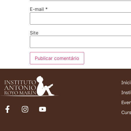
E-mail
*
Site
Iníc
Inst
Eve
Cur