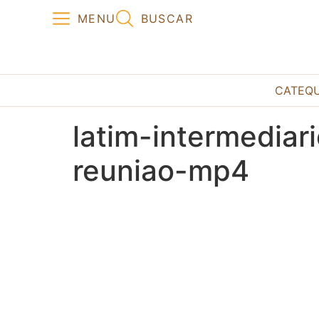
MENU
BUSCAR
CATEQ
latim-intermedia
reuniao-mp4