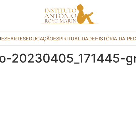
UESE
ARTES
EDUCAÇÃO
ESPIRITUALIDADE
HISTÓRIA DA PE
rio-20230405_171445-g