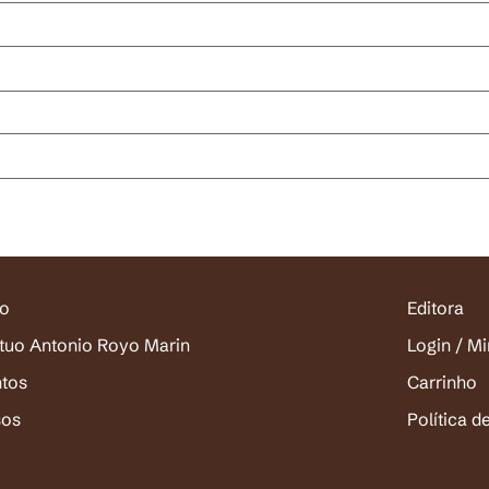
io
Editora
ituo Antonio Royo Marin
Login / M
ntos
Carrinho
sos
Política d