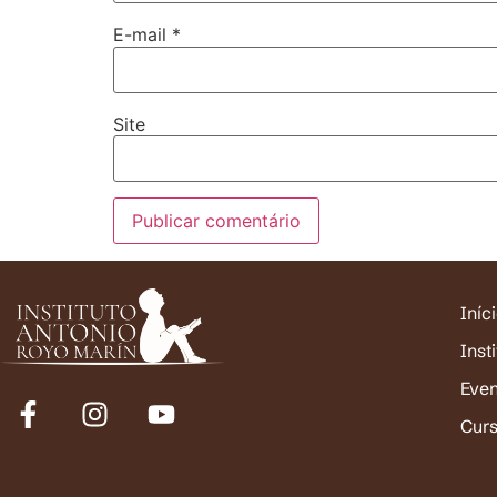
E-mail
*
Site
Iníc
Inst
Eve
Cur