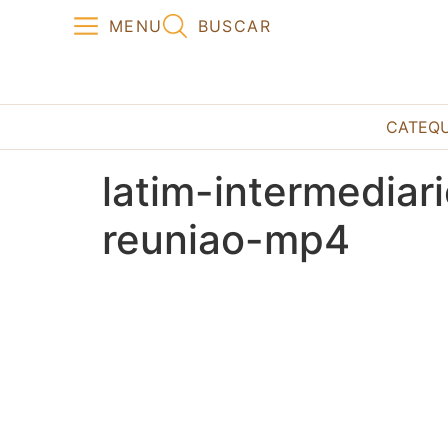
MENU
BUSCAR
CATEQ
latim-intermedia
reuniao-mp4