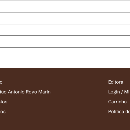
io
Editora
ituo Antonio Royo Marin
Login / M
ntos
Carrinho
sos
Política d