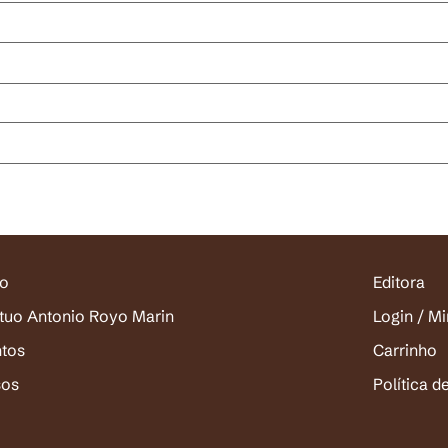
io
Editora
ituo Antonio Royo Marin
Login / M
ntos
Carrinho
sos
Política d