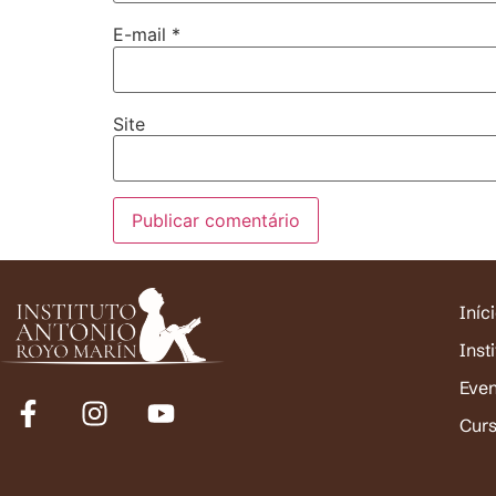
E-mail
*
Site
Iníc
Inst
Eve
Cur