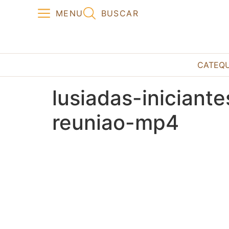
MENU
BUSCAR
CATEQ
lusiadas-inician
reuniao-mp4