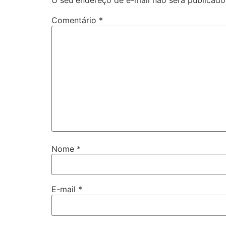
O seu endereço de e-mail não será publicado
Comentário
*
Nome
*
E-mail
*