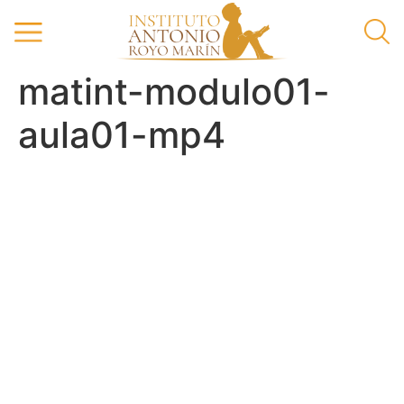
matint-modulo01-
aula01-mp4