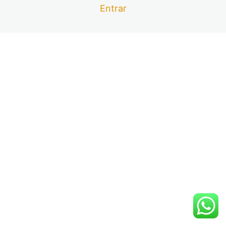
Aula 08 – Os Divisores e o M.D.C
Entrar
Aula 09 – Os Divisores e o M.D.C – Correções de
Exercícios – Parte 01
Aula 10 – Os Divisores e o M.D.C – Correções de
Exercícios – Parte 02
Aula 11 – Os Múltiplos e o M.M.C
Aula 12 – Os Múltiplos e o M.M.C – Exercícios
Aula 13 – Conclusão sobre a Divisibilidade nos números
Naturais.