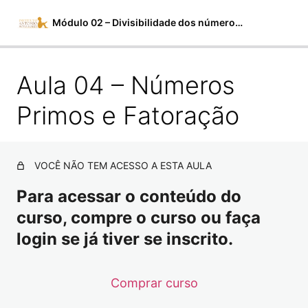
Módulo 02 – Divisibilidade dos números Naturais
Aula 04 – Números
Material em PDF
Aula 01 – Opúsculo sobre o Modo de Aprender – Hugo
Primos e Fatoração
de São Vitor – 16/01/2024
Aula 02 – Múltiplo e Divisores
VOCÊ NÃO TEM ACESSO A ESTA AULA
Aula 03 – Múltiplo e Divisores – Correções de Exercícios
Para acessar o conteúdo do
Aula 04 – Números Primos e Fatoração
curso, compre o curso ou faça
Aula 05 – Números Primos e Fatoração – Parte 2
login se já tiver se inscrito.
Aula 06 – Números Primos e Fatoração – Parte 3
Comprar curso
Aula 07 – Números Primos e Fatoração – Parte 4