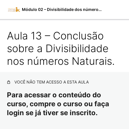
Módulo 02 – Divisibilidade dos números Naturais
Aula 13 – Conclusão
Material em PDF
Aula 01 – Opúsculo sobre o Modo de Aprender – Hugo
sobre a Divisibilidade
de São Vitor – 16/01/2024
nos números Naturais.
Aula 02 – Múltiplo e Divisores
Aula 03 – Múltiplo e Divisores – Correções de Exercícios
VOCÊ NÃO TEM ACESSO A ESTA AULA
Aula 04 – Números Primos e Fatoração
Para acessar o conteúdo do
Aula 05 – Números Primos e Fatoração – Parte 2
curso, compre o curso ou faça
Aula 06 – Números Primos e Fatoração – Parte 3
login se já tiver se inscrito.
Aula 07 – Números Primos e Fatoração – Parte 4