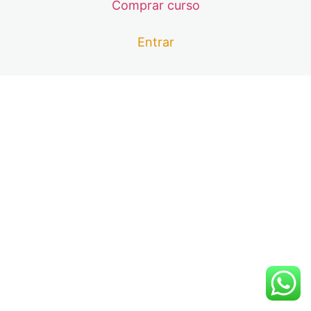
Comprar curso
Aula 08 – Os Divisores e o M.D.C
Aula 09 – Os Divisores e o M.D.C – Correções de
Entrar
Exercícios – Parte 01
Aula 10 – Os Divisores e o M.D.C – Correções de
Exercícios – Parte 02
Aula 11 – Os Múltiplos e o M.M.C
Aula 12 – Os Múltiplos e o M.M.C – Exercícios
Aula 13 – Conclusão sobre a Divisibilidade nos
números Naturais.